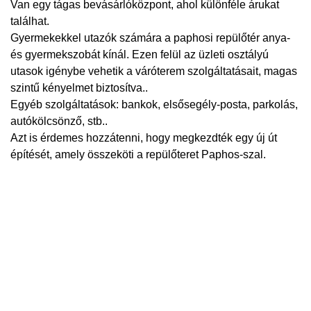
Van egy tágas bevásárlóközpont, ahol különféle árukat
találhat.
Gyermekekkel utazók számára a paphosi repülőtér anya-
és gyermekszobát kínál. Ezen felül az üzleti osztályú
utasok igénybe vehetik a váróterem szolgáltatásait, magas
szintű kényelmet biztosítva..
Egyéb szolgáltatások: bankok, elsősegély-posta, parkolás,
autókölcsönző, stb..
Azt is érdemes hozzátenni, hogy megkezdték egy új út
építését, amely összeköti a repülőteret Paphos-szal.