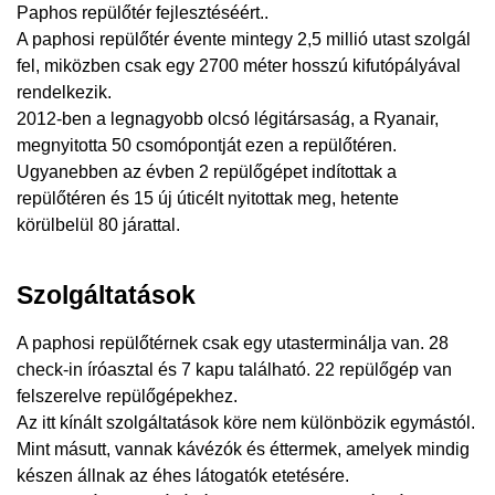
Paphos repülőtér fejlesztéséért..
A paphosi repülőtér évente mintegy 2,5 millió utast szolgál
fel, miközben csak egy 2700 méter hosszú kifutópályával
rendelkezik.
2012-ben a legnagyobb olcsó légitársaság, a Ryanair,
megnyitotta 50 csomópontját ezen a repülőtéren.
Ugyanebben az évben 2 repülőgépet indítottak a
repülőtéren és 15 új úticélt nyitottak meg, hetente
körülbelül 80 járattal.
Szolgáltatások
A paphosi repülőtérnek csak egy utasterminálja van. 28
check-in íróasztal és 7 kapu található. 22 repülőgép van
felszerelve repülőgépekhez.
Az itt kínált szolgáltatások köre nem különbözik egymástól.
Mint másutt, vannak kávézók és éttermek, amelyek mindig
készen állnak az éhes látogatók etetésére.