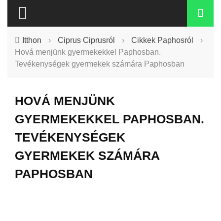
Itthon
›
Ciprus Ciprusról
›
Cikkek Paphosról
›
Hová menjünk gyermekekkel Paphosban.
Tevékenységek gyermekek számára Paphosban
HOVÁ MENJÜNK
GYERMEKEKKEL PAPHOSBAN.
TEVÉKENYSÉGEK
GYERMEKEK SZÁMÁRA
PAPHOSBAN