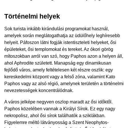
Történelmi helyek
Sok turista inkább kirándulási programokat használ,
amelyek során meglátogathatja az üdülőhely leghíresebb
helyeit. Páfoszon látni fogják istentiszteleti helyeket, ősi
épületeket, ősi templomokat és tereket. Az ókori görög
mítoszokban arról van szó, hogy Paphos azon a helyen áll,
ahol Aphrodite született. Manapság egy dinamikusan
fejlődő város, amely feltételesen két részre oszlik: egy
kereskedelmi központ vagy a felső zóna, valamint Kato
Paphos vagy az alsó régió, amelynek területén a történelmi
nevezetességek koncentrálódnak.
A város jelképe negyven oszlop maradt az ősi időktől.
Paphos közelében vannak a Királyi Sírok. Ez egy nagy
nekropolisz, ahol ősi sírok találhatók a sziklákban.
Figyelemre méltó látványosság a Szent Neophytos-