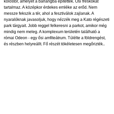
kolostor, amelyet a barlangba építettek. Ősi freskókat
tartalmaz. A középkor érdekes emléke az erőd. Nem
messze fekszik a tér, ahol a fesztiválok zajlanak. A
nyaralóknak javasoljuk, hogy nézzék meg a Kato régészeti
park tárgyait. Jobb reggel felkeresni a parkot, amikor még
mindig nem meleg. A komplexum területén található a
római Odeon - egy ősi amfiteátrum. Túlélte a földrengést,
és részben helyreállt. Fő részét tökéletesen megőrizték..