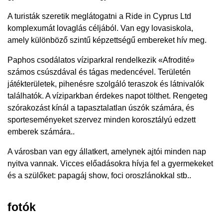
A turisták szeretik meglátogatni a Ride in Cyprus Ltd
komplexumát lovaglás céljából. Van egy lovasiskola,
amely különböző szintű képzettségű embereket hív meg.
Paphos csodálatos víziparkral rendelkezik «Afrodité»
számos csúszdával és tágas medencével. Területén
játékterületek, pihenésre szolgáló teraszok és látnivalók
találhatók. A víziparkban érdekes napot tölthet. Rengeteg
szórakozást kínál a tapasztalatlan úszók számára, és
sporteseményeket szervez minden korosztályú edzett
emberek számára..
A városban van egy állatkert, amelynek ajtói minden nap
nyitva vannak. Vicces előadásokra hívja fel a gyermekeket
és a szülőket: papagáj show, foci oroszlánokkal stb..
fotók