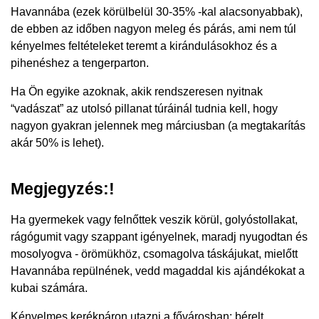
Havannába (ezek körülbelül 30-35% -kal alacsonyabbak),
de ebben az időben nagyon meleg és párás, ami nem túl
kényelmes feltételeket teremt a kirándulásokhoz és a
pihenéshez a tengerparton.
Ha Ön egyike azoknak, akik rendszeresen nyitnak
“vadászat” az utolsó pillanat túráinál tudnia kell, hogy
nagyon gyakran jelennek meg márciusban (a megtakarítás
akár 50% is lehet).
Megjegyzés:!
Ha gyermekek vagy felnőttek veszik körül, golyóstollakat,
rágógumit vagy szappant igényelnek, maradj nyugodtan és
mosolyogva - örömükhöz, csomagolva táskájukat, mielőtt
Havannába repülnének, vedd magaddal kis ajándékokat a
kubai számára.
Kényelmes kerékpáron utazni a fővárosban: bérelt