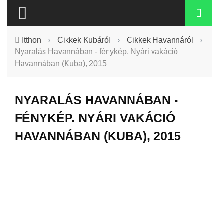
Itthon
›
Cikkek Kubáról
›
Cikkek Havannáról
›
Nyaralás Havannában - fénykép. Nyári vakáció
Havannában (Kuba), 2015
NYARALÁS HAVANNÁBAN -
FÉNYKÉP. NYÁRI VAKÁCIÓ
HAVANNÁBAN (KUBA), 2015