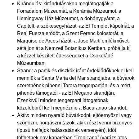
Kirándulás: kirándulásokon meglátogatják a
Forradalom Múzeumát, a Kerámia Múzeumot, a
Hemingway Ház Múzeumot, a dohánygyárat, a
Capitolt, a székesegyházat, az El Templet kápolnát, a
Real Fuerza erődöt, a Szent Ferenc kolostorát, a
Marquise de Arcos házát, a Jose Marti emlékművet,
sétáljon át a Nemzeti Botanikus Kertben, próbálja ki
a kézzel készített édességeket a Csokoládé
Múzeumban.
Strand: a partik és diszkók iránt érdeklődőknek el kell
menniük a Santa Maria del Mar strandjába, a búvárok
szeretnének pihenni Tarara tengerpartján, és a mért
pihenés támogatói - az El Megano strandján.
Ezenkívül minden tengerparti látogatónak
közelebbről kell megnéznie a Bacuranao strandot..
Aktív: minden nyaraló búvárkodni, ejtőernyőzni vagy
szörfözni, horgászni (azok, akik részt venni bizonyos
típusú halfajok halászatának versenyén), időt
tölthetnek egy kabaréban “Tropicana” (varázslatos