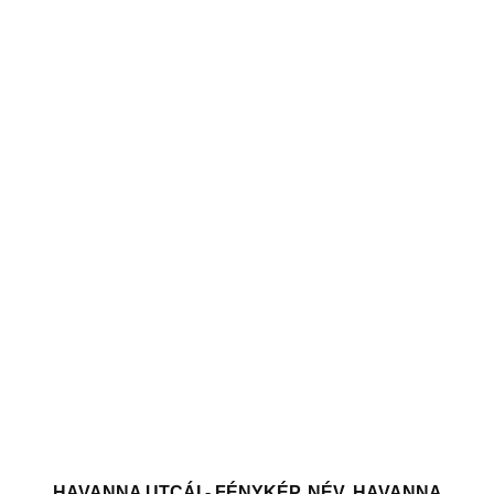
HAVANNA UTCÁI - FÉNYKÉP, NÉV. HAVANNA