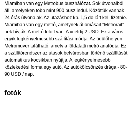
Miamiban van egy Metrobus buszhálózat. Sok útvonalból
áll, amelyeken több mint 900 busz indul. Közöttük vannak
24 órás útvonalak. Az utazáshoz kb. 1,5 dollárt kell fizetnie.
Miamiban van egy metró, amelynek állomásait "Metrorail" -
nek hívják. A metró fölött van. A viteldíj 2 USD. Ez a város
egyik legkényelmesebb szállítási módja. Az üdülőhelyen
Metromuver található, amely a földalatti metró analógja. Ez
a szállítórendszer az utasok belvárosban történő szállítását
automatikus kocsikban nyújtja. A legkényelmesebb
közlekedési forma egy autó. Az autókölcsönzés drága - 80-
90 USD / nap.
fotók