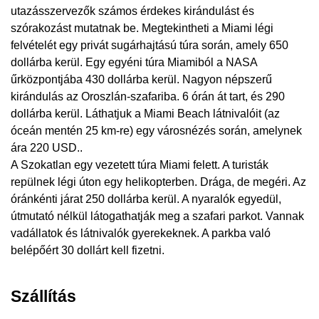
utazásszervezők számos érdekes kirándulást és
szórakozást mutatnak be. Megtekintheti a Miami légi
felvételét egy privát sugárhajtású túra során, amely 650
dollárba kerül. Egy egyéni túra Miamiból a NASA
űrközpontjába 430 dollárba kerül. Nagyon népszerű
kirándulás az Oroszlán-szafariba. 6 órán át tart, és 290
dollárba kerül. Láthatjuk a Miami Beach látnivalóit (az
óceán mentén 25 km-re) egy városnézés során, amelynek
ára 220 USD..
A Szokatlan egy vezetett túra Miami felett. A turisták
repülnek légi úton egy helikopterben. Drága, de megéri. Az
óránkénti járat 250 dollárba kerül. A nyaralók egyedül,
útmutató nélkül látogathatják meg a szafari parkot. Vannak
vadállatok és látnivalók gyerekeknek. A parkba való
belépőért 30 dollárt kell fizetni.
Szállítás