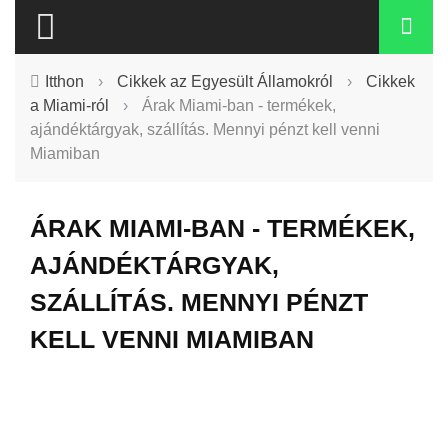
Itthon
›
Cikkek az Egyesült Államokról
›
Cikkek
a Miami-ról
›
Árak Miami-ban - termékek,
ajándéktárgyak, szállítás. Mennyi pénzt kell venni
Miamiban
ÁRAK MIAMI-BAN - TERMÉKEK,
AJÁNDÉKTÁRGYAK,
SZÁLLÍTÁS. MENNYI PÉNZT
KELL VENNI MIAMIBAN