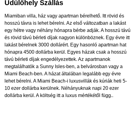
Üdülőhely Szállás
Miamiban villa, ház vagy apartman bérelhető. Itt rövid és
hosszú távra is lehet bérelni. Az első változatban a lakást
egy hétre vagy néhány hónapra bérbe adják. A hosszú távú
és rövid távú bérleti díjak nagyon különböznek. Egy évre itt
lakást bérelnek 3000 dollárért. Egy hasonló apartman hat
hónapra 4500 dollárba kerül. Egyes házak csak a hosszú
távú bérleti díjak engedélyezettek. Az apartmanok
megtalálhatók a Sunny Isles-ben, a belvárosban vagy a
Miami Beach-ben. A házat általában legalább egy évre
lehet bérelni. A Miami Beach-i luxusvillák és kúriák heti 5-
10 ezer dollárba kerülnek. Néhányuknak napi 20 ezer
dollárba kerül. A költség itt a luxus mértékétől függ..