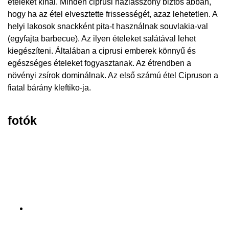
ételeket kínál. Minden ciprusi háziasszony biztos abban,
hogy ha az étel elvesztette frissességét, azaz lehetetlen. A
helyi lakosok snackként pita-t használnak souvlakia-val
(egyfajta barbecue). Az ilyen ételeket salátával lehet
kiegészíteni. Általában a ciprusi emberek könnyű és
egészséges ételeket fogyasztanak. Az étrendben a
növényi zsírok dominálnak. Az első számú étel Cipruson a
fiatal bárány kleftiko-ja.
fotók