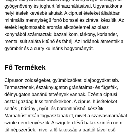
gyógynövény és joghurt felhasználásával. Ugyanakkor a
helyi ételek kevésbé akutak. A ciprusi ételeket általában
minimális mennyiségű forró borssal és zirával készítik. Az
ételek legfontosabb aromás alkotóelemei az olasz
konyhából származtak: bazsalikom, tárkony, koriander,
menta, sült saláta kitûnõ és fahéj. Az indiánok átmenték a
gyömbér és a curry kulináris hagyományát.
Fő Termékek
Cipruson zöldségeket, gyümölcsöket, olajbogyókat stb.
Termesztenek, északnyugaton gránátalma- és fügefák,
délnyugaton banánültetvények vannak. Ezért a ciprusi
asztal gazdag friss termékekben. A ciprusi húsételeket
sertés-, bárány-, nyúl- és baromfihúsból készítik.
Marhahúst ritkán fogyasztanak itt, mivel a szarvasmarhákat
szinte nem tenyésztik. A szigeten lévő halak szintén nem
túl népszerűek, mivel a fő lakosság a parttól távol eső