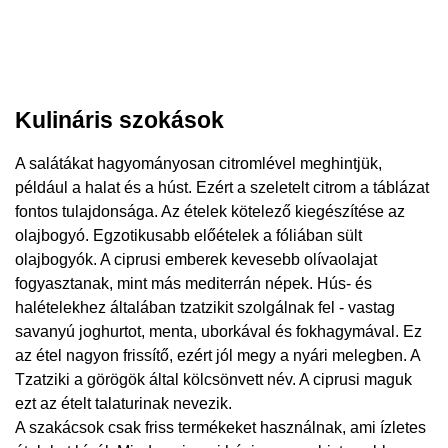
Kulináris szokások
A salátákat hagyományosan citromlével meghintjük,
például a halat és a húst. Ezért a szeletelt citrom a táblázat
fontos tulajdonsága. Az ételek kötelező kiegészítése az
olajbogyó. Egzotikusabb előételek a fóliában sült
olajbogyók. A ciprusi emberek kevesebb olívaolajat
fogyasztanak, mint más mediterrán népek. Hús- és
halételekhez általában tzatzikit szolgálnak fel - vastag
savanyú joghurtot, menta, uborkával és fokhagymával. Ez
az étel nagyon frissítő, ezért jól megy a nyári melegben. A
Tzatziki a görögök által kölcsönvett név. A ciprusi maguk
ezt az ételt talaturinak nevezik.
A szakácsok csak friss termékeket használnak, ami ízletes