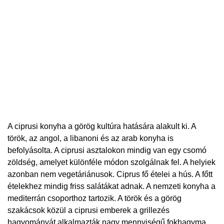
A ciprusi konyha a görög kultúra hatására alakult ki. A
török, az angol, a libanoni és az arab konyha is
befolyásolta. A ciprusi asztalokon mindig van egy csomó
zöldség, amelyet különféle módon szolgálnak fel. A helyiek
azonban nem vegetáriánusok. Ciprus fő ételei a hús. A főtt
ételekhez mindig friss salátákat adnak. A nemzeti konyha a
mediterrán csoporthoz tartozik. A török ​​és a görög
szakácsok közül a ciprusi emberek a grillezés
hagyományát alkalmazták nagy mennyiségű fokhagyma,