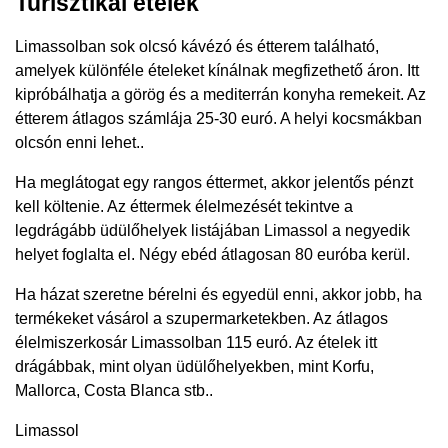
Turisztikai ételek
Limassolban sok olcsó kávézó és étterem található,
amelyek különféle ételeket kínálnak megfizethető áron. Itt
kipróbálhatja a görög és a mediterrán konyha remekeit. Az
étterem átlagos számlája 25-30 euró. A helyi kocsmákban
olcsón enni lehet..
Ha meglátogat egy rangos éttermet, akkor jelentős pénzt
kell költenie. Az éttermek élelmezését tekintve a
legdrágább üdülőhelyek listájában Limassol a negyedik
helyet foglalta el. Négy ebéd átlagosan 80 euróba kerül.
Ha házat szeretne bérelni és egyedül enni, akkor jobb, ha
termékeket vásárol a szupermarketekben. Az átlagos
élelmiszerkosár Limassolban 115 euró. Az ételek itt
drágábbak, mint olyan üdülőhelyekben, mint Korfu,
Mallorca, Costa Blanca stb..
Limassol