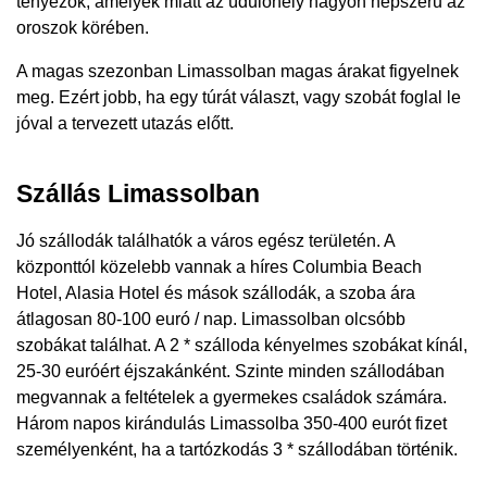
tényezők, amelyek miatt az üdülőhely nagyon népszerű az
oroszok körében.
A magas szezonban Limassolban magas árakat figyelnek
meg. Ezért jobb, ha egy túrát választ, vagy szobát foglal le
jóval a tervezett utazás előtt.
Szállás Limassolban
Jó szállodák találhatók a város egész területén. A
központtól közelebb vannak a híres Columbia Beach
Hotel, Alasia Hotel és mások szállodák, a szoba ára
átlagosan 80-100 euró / nap. Limassolban olcsóbb
szobákat találhat. A 2 * szálloda kényelmes szobákat kínál,
25-30 euróért éjszakánként. Szinte minden szállodában
megvannak a feltételek a gyermekes családok számára.
Három napos kirándulás Limassolba 350-400 eurót fizet
személyenként, ha a tartózkodás 3 * szállodában történik.