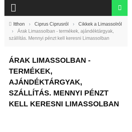
Itthon
›
Ciprus Ciprusról
›
Cikkek a Limassolról
›
Árak Limassolban - termékek, ajándéktárgyak,
szállítás. Mennyi pénzt kell keresni Limassolban
ÁRAK LIMASSOLBAN -
TERMÉKEK,
AJÁNDÉKTÁRGYAK,
SZÁLLÍTÁS. MENNYI PÉNZT
KELL KERESNI LIMASSOLBAN