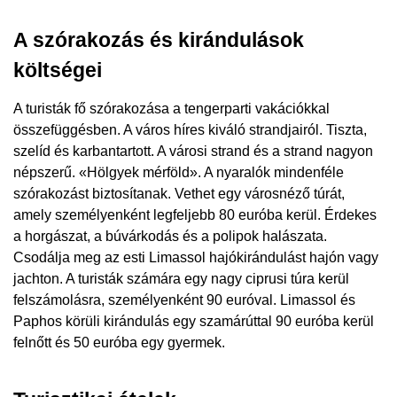
A szórakozás és kirándulások
költségei
A turisták fő szórakozása a tengerparti vakációkkal
összefüggésben. A város híres kiváló strandjairól. Tiszta,
szelíd és karbantartott. A városi strand és a strand nagyon
népszerű. «Hölgyek mérföld». A nyaralók mindenféle
szórakozást biztosítanak. Vethet egy városnéző túrát,
amely személyenként legfeljebb 80 euróba kerül. Érdekes
a horgászat, a búvárkodás és a polipok halászata.
Csodálja meg az esti Limassol hajókirándulást hajón vagy
jachton. A turisták számára egy nagy ciprusi túra kerül
felszámolásra, személyenként 90 euróval. Limassol és
Paphos körüli kirándulás egy szamárúttal 90 euróba kerül
felnőtt és 50 euróba egy gyermek.