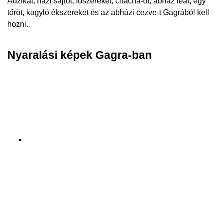
Adžikát, házi sajtot, fűszereket, chacha-ot, abház teát, egy
tőröt, kagyló ékszereket és az abházi cezve-t Gagrából kell
hozni.
Nyaralási képek Gagra-ban