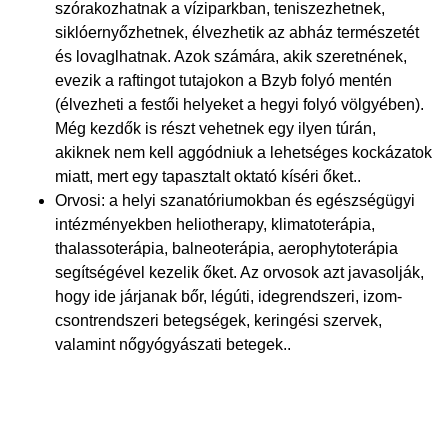
szórakozhatnak a víziparkban, teniszezhetnek,
siklóernyőzhetnek, élvezhetik az abház természetét
és lovaglhatnak. Azok számára, akik szeretnének,
evezik a raftingot tutajokon a Bzyb folyó mentén
(élvezheti a festői helyeket a hegyi folyó völgyében).
Még kezdők is részt vehetnek egy ilyen túrán,
akiknek nem kell aggódniuk a lehetséges kockázatok
miatt, mert egy tapasztalt oktató kíséri őket..
Orvosi: a helyi szanatóriumokban és egészségügyi
intézményekben heliotherapy, klimatoterápia,
thalassoterápia, balneoterápia, aerophytoterápia
segítségével kezelik őket. Az orvosok azt javasolják,
hogy ide járjanak bőr, légúti, idegrendszeri, izom-
csontrendszeri betegségek, keringési szervek,
valamint nőgyógyászati ​​betegek..