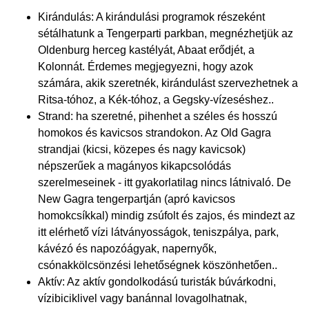
Kirándulás: A kirándulási programok részeként
sétálhatunk a Tengerparti parkban, megnézhetjük az
Oldenburg herceg kastélyát, Abaat erődjét, a
Kolonnát. Érdemes megjegyezni, hogy azok
számára, akik szeretnék, kirándulást szervezhetnek a
Ritsa-tóhoz, a Kék-tóhoz, a Gegsky-vízeséshez..
Strand: ha szeretné, pihenhet a széles és hosszú
homokos és kavicsos strandokon. Az Old Gagra
strandjai (kicsi, közepes és nagy kavicsok)
népszerűek a magányos kikapcsolódás
szerelmeseinek - itt gyakorlatilag nincs látnivaló. De
New Gagra tengerpartján (apró kavicsos
homokcsíkkal) mindig zsúfolt és zajos, és mindezt az
itt elérhető vízi látványosságok, teniszpálya, park,
kávézó és napozóágyak, napernyők,
csónakkölcsönzési lehetőségnek köszönhetően..
Aktív: Az aktív gondolkodású turisták búvárkodni,
vízibiciklivel vagy banánnal lovagolhatnak,