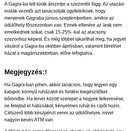
A Gagra-ba tett túrák árszintje a szezontól függ. Az utazási
irodák vezetői azt tanácsolják ügyfeleiknek, hogy
menjenek Gagraba június-szeptemberben, amikor az
üdülőhely főszezonban van. Ennek ellenére az árak nem
emelkednek sokat, csak 15-25% -kal az alacsony
szezonhoz képest. És még többet takaríthat meg, ha jegyet
vásárol a Gagra-ba október-áprilisban, valamint bérelhet
házat a magánszektorban, előre lefoglalva.
Megjegyzés:!
Ha Gagra-ban pihen, akkor tanácsos, hogy tegyen egy
kalapot, könnyű ruházatot és fürdési kiegészítőket
bőröndbe. Ha tervei között szerepel a hegyek felkeresése,
ne felejtsd el hátizsákot, kényelmes ruhát és cipőt hozni.
Célszerű több készpénzt venni az üdülőhelyre, mivel
nagyon kevés ATM van.