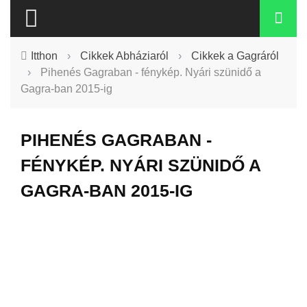
Itthon
›
Cikkek Abháziaról
›
Cikkek a Gagráról
›
Pihenés Gagraban - fénykép. Nyári szünidő a
Gagra-ban 2015-ig
PIHENÉS GAGRABAN -
FÉNYKÉP. NYÁRI SZÜNIDŐ A
GAGRA-BAN 2015-IG